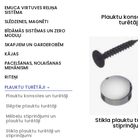
EMUCA VIRTUVES RELIŅA
SISTĒMA
Plauktu kons
SLĒDZENES, MAGNĒTI
turētāj
BĪDĀMĀS SISTĒMAS UN ZERO
MODUĻI
SKAPJIEM UN GARDEROBĒM
KĀJAS
PACELŠANAS, NOLAIŠANAS
MEHĀNISMI
RITEŅI
PLAUKTU TURĒTĀJI
Plauktu konsoles un turētāji
Slēptie plauktu turētāji
Mēbeļu stiprinājumi un
Stikla plauktu t
plauktu turētāji
stiprināj
Stikla plauktu turētāji un
stiprinājumi