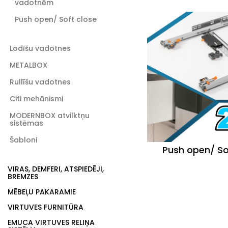
vadotnēm
Push open/ Soft close
Lodīšu vadotnes
METALBOX
Rullīšu vadotnes
Citi mehānismi
MODERNBOX atvilktņu
sistēmas
Šabloni
Push open/ So
VIRAS, DEMFERI, ATSPIEDĒJI,
BREMZES
MĒBEĻU PAKARAMIE
VIRTUVES FURNITŪRA
EMUCA VIRTUVES RELIŅA