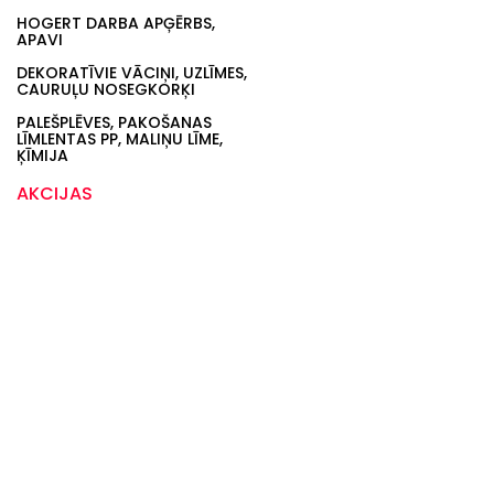
HOGERT DARBA APĢĒRBS,
APAVI
DEKORATĪVIE VĀCIŅI, UZLĪMES,
CAURUĻU NOSEGKORĶI
PALEŠPLĒVES, PAKOŠANAS
LĪMLENTAS PP, MALIŅU LĪME,
ĶĪMIJA
AKCIJAS