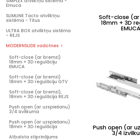
SIMPLEX atvilktņu sistēma -
Emuca
SLIMLINE Tacto atvilktņu
Soft-close (ar
sistēma - Titus
18mm + 3D reg
EMUC
ULTRA BOX atvilktņu sistēma
- REJS
MODERNSLIDE vadotnes
Soft-close (ar bremzi)
18mm + 3D regulāciju
EMUCA
Soft-close (ar bremzi)
18mm + 3D regulāciju GTV
Soft-close (ar bremzi),
18mm + 3D regulācija REJS
Push open (ar uzspiešanu)
3/4 izvilkuma
Push open (ar uzspiešanu)
18mm + 3D regulācija
Push open (ar u
3/4 izvil
Atbalsta stiprinājums