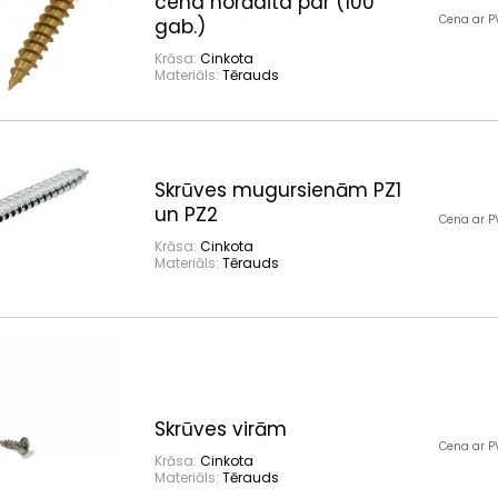
cena norādīta par (100
Cena ar P
gab.)
Krāsa:
Cinkota
Materiāls:
Tērauds
Skrūves mugursienām PZ1
un PZ2
Cena ar P
Krāsa:
Cinkota
Materiāls:
Tērauds
Skrūves virām
Cena ar P
Krāsa:
Cinkota
Materiāls:
Tērauds