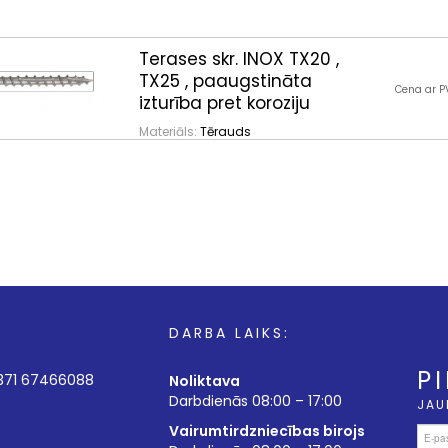
Terases skr. INOX TX20 ,
TX25 , paaugstināta
Cena ar P
izturība pret koroziju
Materiāls:
Tērauds
DARBA LAIKS:
P
+371 67466088
Noliktava
Darbdienās 08:00 – 17:00
JAU
Vairumtirdzniecības birojs