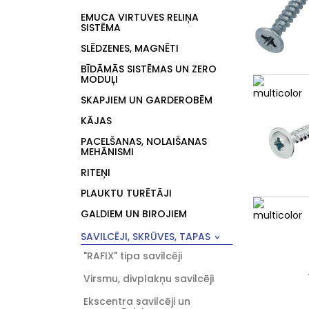
EMUCA VIRTUVES RELIŅA
SISTĒMA
SLĒDZENES, MAGNĒTI
BĪDĀMĀS SISTĒMAS UN ZERO
MODUĻI
SKAPJIEM UN GARDEROBĒM
KĀJAS
PACELŠANAS, NOLAIŠANAS
MEHĀNISMI
RITEŅI
PLAUKTU TURĒTĀJI
GALDIEM UN BIROJIEM
SAVILCĒJI, SKRŪVES, TAPAS
"RAFIX" tipa savilcēji
Virsmu, divplakņu savilcēji
Ekscentra savilcēji un