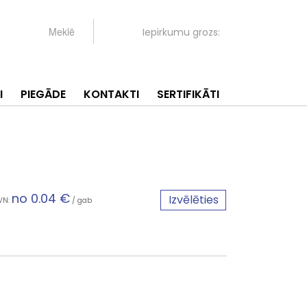
Iepirkumu grozs:
I
PIEGĀDE
KONTAKTI
SERTIFIKĀTI
no 0.04 €
Izvēlēties
VN:
/ gab