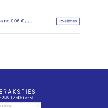
no 0.06 €
Izvēlēties
VN:
/ gab
IERAKSTIES
NUMU SAŅEMŠANAI
+