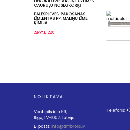
DEKORATĪVIE VĀCIŅI, UZLĪMES,
CAURUĻU NOSEGKORĶI
PALEŠPLĒVES, PAKOŠANAS
LĪMLENTAS PP, MALIŅU LĪME,
ĶĪMIJA
AKCIJAS
NOLIKTAVA
Telefons: 
Ventspils iela 59,
Rīga, LV-1002, Latvija
E-pasts:
info@ambross.lv