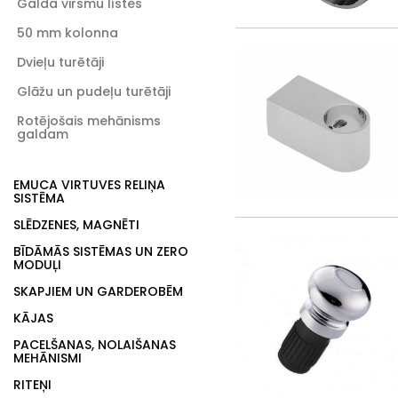
Galda virsmu līstes
50 mm kolonna
Dvieļu turētāji
Glāžu un pudeļu turētāji
Rotējošais mehānisms
galdam
EMUCA VIRTUVES RELIŅA
SISTĒMA
SLĒDZENES, MAGNĒTI
BĪDĀMĀS SISTĒMAS UN ZERO
MODUĻI
SKAPJIEM UN GARDEROBĒM
KĀJAS
PACELŠANAS, NOLAIŠANAS
MEHĀNISMI
RITEŅI