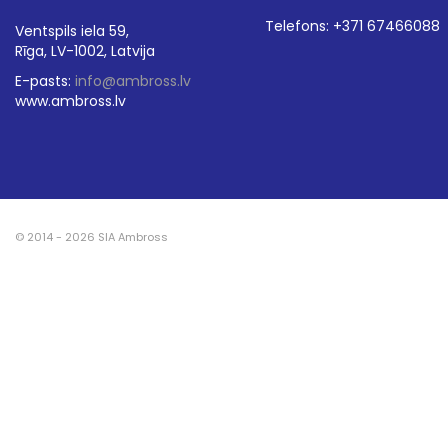
Telefons: +371 67466088
Ventspils iela 59,
Rīga, LV-1002, Latvija
E-pasts:
info@ambross.lv
www.ambross.lv
© 2014 - 2026 SIA Ambross