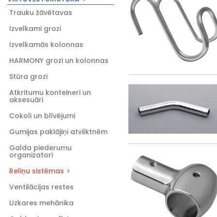
Trauku žāvētavas
Izvelkami grozi
Izvelkamās kolonnas
HARMONY grozi un kolonnas
Stūra grozi
Atkritumu konteineri un
aksesuāri
Cokoli un blīvējumi
Gumijas paklājiņi atvilktnēm
Galda piederumu
organizatori
Reliņu sistēmas
Ventilācijas restes
Uzkares mehānika