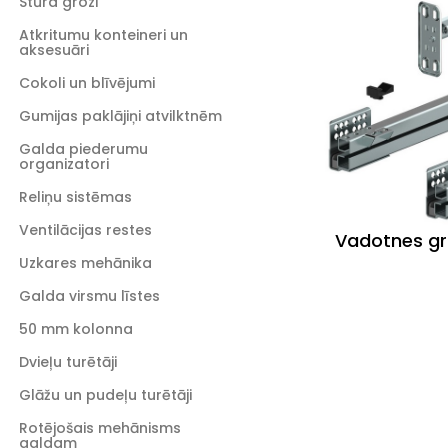
Stūra grozi
Atkritumu konteineri un
aksesuāri
Cokoli un blīvējumi
Gumijas paklājiņi atvilktnēm
Galda piederumu
organizatori
Reliņu sistēmas
Ventilācijas restes
Vadotnes g
Uzkares mehānika
Galda virsmu līstes
50 mm kolonna
Dvieļu turētāji
Glāžu un pudeļu turētāji
Rotējošais mehānisms
galdam