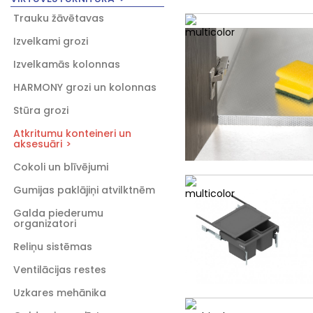
Trauku žāvētavas
Izvelkami grozi
Izvelkamās kolonnas
HARMONY grozi un kolonnas
Stūra grozi
Atkritumu konteineri un
aksesuāri
Cokoli un blīvējumi
Gumijas paklājiņi atvilktnēm
Galda piederumu
organizatori
Reliņu sistēmas
Ventilācijas restes
Uzkares mehānika