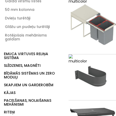
Galda virsmu līstes
50 mm kolonna
Dvieļu turētāji
Glāžu un pudeļu turētāji
Rotējošais mehānisms
galdam
EMUCA VIRTUVES RELIŅA
SISTĒMA
SLĒDZENES, MAGNĒTI
BĪDĀMĀS SISTĒMAS UN ZERO
MODUĻI
SKAPJIEM UN GARDEROBĒM
KĀJAS
PACELŠANAS, NOLAIŠANAS
MEHĀNISMI
RITEŅI