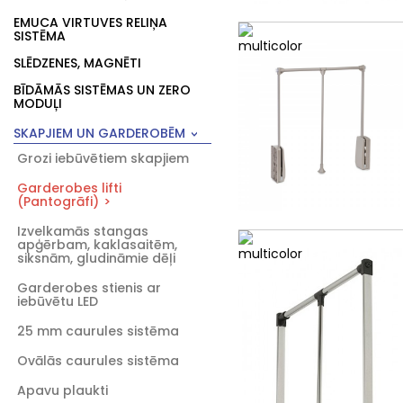
EMUCA VIRTUVES RELIŅA
SISTĒMA
SLĒDZENES, MAGNĒTI
BĪDĀMĀS SISTĒMAS UN ZERO
MODUĻI
SKAPJIEM UN GARDEROBĒM
Grozi iebūvētiem skapjiem
Garderobes lifti
(Pantogrāfi)
Izvelkamās stangas
apģērbam, kaklasaitēm,
siksnām, gludināmie dēļi
Garderobes stienis ar
iebūvētu LED
25 mm caurules sistēma
Ovālās caurules sistēma
Apavu plaukti