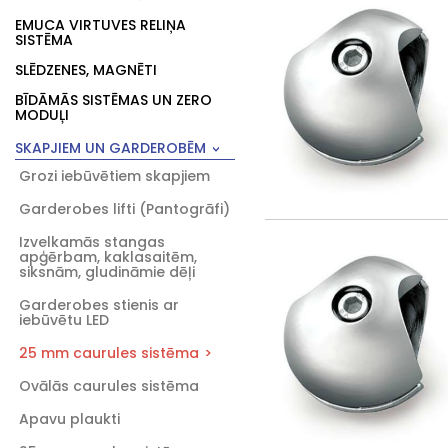
EMUCA VIRTUVES RELIŅA
SISTĒMA
SLĒDZENES, MAGNĒTI
BĪDĀMĀS SISTĒMAS UN ZERO
MODUĻI
SKAPJIEM UN GARDEROBĒM
Grozi iebūvētiem skapjiem
Garderobes lifti (Pantogrāfi)
Izvelkamās stangas
apģērbam, kaklasaitēm,
siksnām, gludināmie dēļi
Garderobes stienis ar
iebūvētu LED
25 mm caurules sistēma
Ovālās caurules sistēma
Apavu plaukti