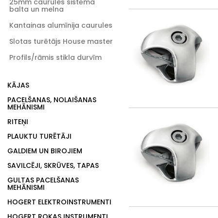
25mm caurules sistēma
balta un melna
Kantainas alumīnija caurules
Slotas turētājs House master
Profils/rāmis stikla durvīm
KĀJAS
PACELŠANAS, NOLAIŠANAS
MEHĀNISMI
RITEŅI
PLAUKTU TURĒTĀJI
GALDIEM UN BIROJIEM
SAVILCĒJI, SKRŪVES, TAPAS
GULTAS PACELŠANAS
MEHĀNISMI
HOGERT ELEKTROINSTRUMENTI
HOGERT ROKAS INSTRUMENTI