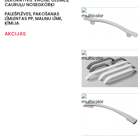
DEKORATĪVIE VĀCIŅI, UZLĪMES,
CAURUĻU NOSEGKORĶI
PALEŠPLĒVES, PAKOŠANAS
LĪMLENTAS PP, MALIŅU LĪME,
ĶĪMIJA
AKCIJAS