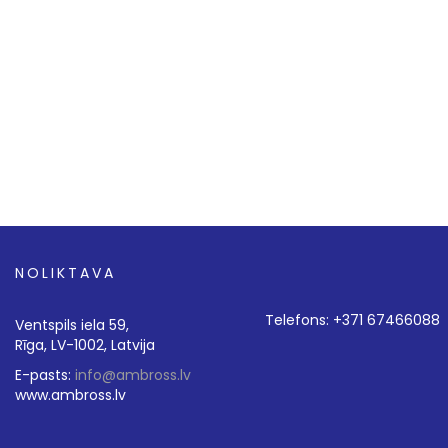
NOLIKTAVA
Telefons: +371 67466088
Ventspils iela 59,
Rīga, LV-1002, Latvija
E-pasts:
info@ambross.lv
www.ambross.lv