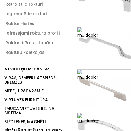
Retro stila rokturi
Iegremdētie rokturi
Rokturi-līstes
Iefrēzējami roktura profili
Rokturi bērnu istabām
Rokturu kolekcijas
ATVILKTŅU MEHĀNISMI
VIRAS, DEMFERI, ATSPIEDĒJI,
BREMZES
MĒBEĻU PAKARAMIE
VIRTUVES FURNITŪRA
EMUCA VIRTUVES RELIŅA
SISTĒMA
SLĒDZENES, MAGNĒTI
BĪDĀMĀS SISTĒMAS UN ZERO