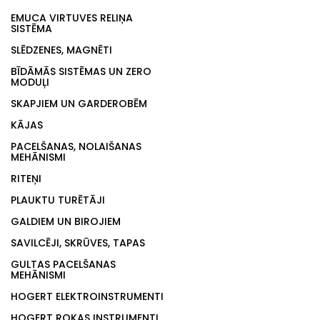
EMUCA VIRTUVES RELIŅA
SISTĒMA
SLĒDZENES, MAGNĒTI
BĪDĀMĀS SISTĒMAS UN ZERO
MODUĻI
SKAPJIEM UN GARDEROBĒM
KĀJAS
PACELŠANAS, NOLAIŠANAS
MEHĀNISMI
RITEŅI
PLAUKTU TURĒTĀJI
GALDIEM UN BIROJIEM
SAVILCĒJI, SKRŪVES, TAPAS
GULTAS PACELŠANAS
MEHĀNISMI
HOGERT ELEKTROINSTRUMENTI
HOGERT ROKAS INSTRUMENTI