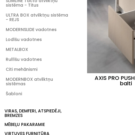
SLIMLINE Tacto atvilktņu
sistēma - Titus
ULTRA BOX atvilktņu sistēma
- REJS
MODERNSLIDE vadotnes
Lodīšu vadotnes
METALBOX
Rullīšu vadotnes
Citi mehānismi
AXIS PRO PUSH
MODERNBOX atvilktņu
balti
sistēmas
Šabloni
VIRAS, DEMFERI, ATSPIEDĒJI,
BREMZES
MĒBEĻU PAKARAMIE
VIRTUVES FURNITŪRA