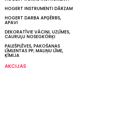
HOGERT INSTRUMENTI DĀRZAM
HOGERT DARBA APĢĒRBS,
APAVI
DEKORATĪVIE VĀCIŅI, UZLĪMES,
CAURUĻU NOSEGKORĶI
PALEŠPLĒVES, PAKOŠANAS
LĪMLENTAS PP, MALIŅU LĪME,
ĶĪMIJA
AKCIJAS