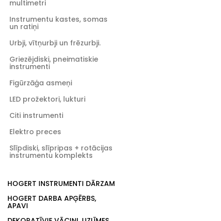
multimetri
Instrumentu kastes, somas
un ratiņi
Urbji, vītņurbji un frēzurbji.
Griezējdiski, pneimatiskie
instrumenti
Figūrzāģa asmeņi
LED prožektori, lukturi
Citi instrumenti
Elektro preces
Slīpdiski, slīpripas + rotācijas
instrumentu komplekts
HOGERT INSTRUMENTI DĀRZAM
HOGERT DARBA APĢĒRBS,
APAVI
DEKORATĪVIE VĀCIŅI, UZLĪMES,