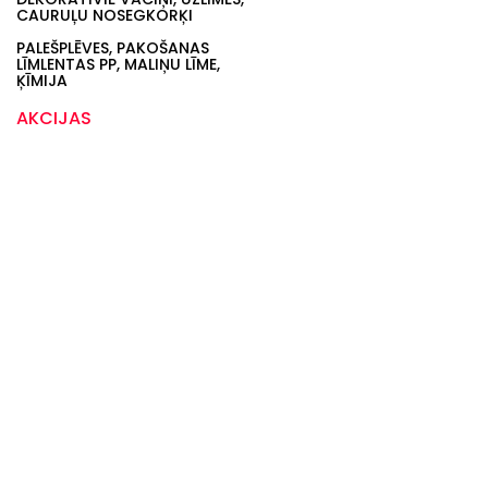
CAURUĻU NOSEGKORĶI
PALEŠPLĒVES, PAKOŠANAS
LĪMLENTAS PP, MALIŅU LĪME,
ĶĪMIJA
AKCIJAS