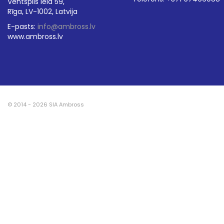
Ventspils iela 59,
Rīga, LV-1002, Latvija
E-pasts:
info@ambross.lv
www.ambross.lv
© 2014 - 2026 SIA Ambross