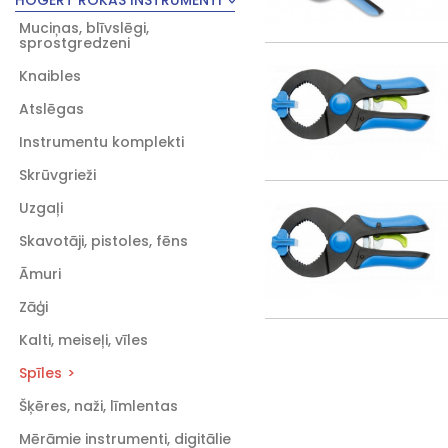
HOGERT ROKAS INSTRUMENTI
Muciņas, blīvslēgi,
sprostgredzeni
Knaibles
Atslēgas
Instrumentu komplekti
Skrūvgrieži
Uzgaļi
Skavotāji, pistoles, fēns
Āmuri
Zāģi
Kalti, meiseļi, vīles
Spīles
Šķēres, naži, līmlentas
Mērāmie instrumenti, digitālie