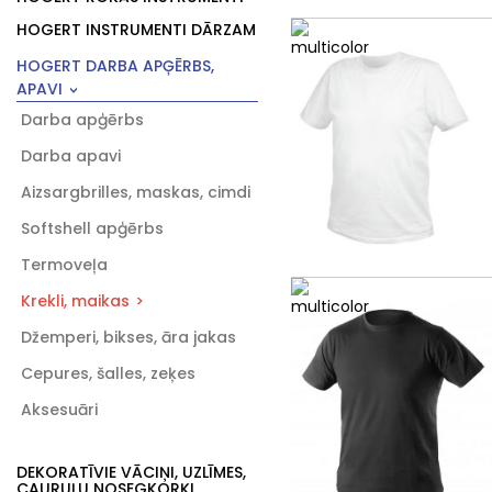
HOGERT INSTRUMENTI DĀRZAM
HOGERT DARBA APĢĒRBS,
APAVI
Darba apģērbs
Darba apavi
Aizsargbrilles, maskas, cimdi
Softshell apģērbs
Termoveļa
Krekli, maikas
Džemperi, bikses, āra jakas
Cepures, šalles, zeķes
Aksesuāri
DEKORATĪVIE VĀCIŅI, UZLĪMES,
CAURUĻU NOSEGKORĶI