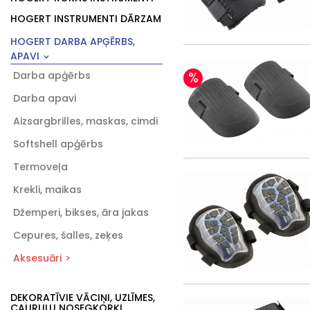
HOGERT INSTRUMENTI DĀRZAM
HOGERT DARBA APĢĒRBS,
APAVI
Darba apģērbs
%
Darba apavi
Aizsargbrilles, maskas, cimdi
Softshell apģērbs
Termoveļa
Krekli, maikas
Džemperi, bikses, āra jakas
Cepures, šalles, zeķes
Aksesuāri
DEKORATĪVIE VĀCIŅI, UZLĪMES,
CAURUĻU NOSEGKORĶI