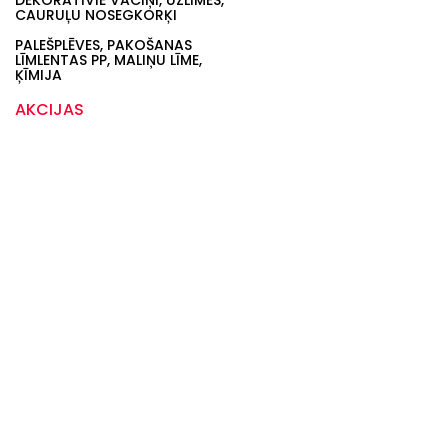
DEKORATĪVIE VĀCIŅI, UZLĪMES,
CAURUĻU NOSEGKORĶI
PALEŠPLĒVES, PAKOŠANAS
LĪMLENTAS PP, MALIŅU LĪME,
ĶĪMIJA
AKCIJAS