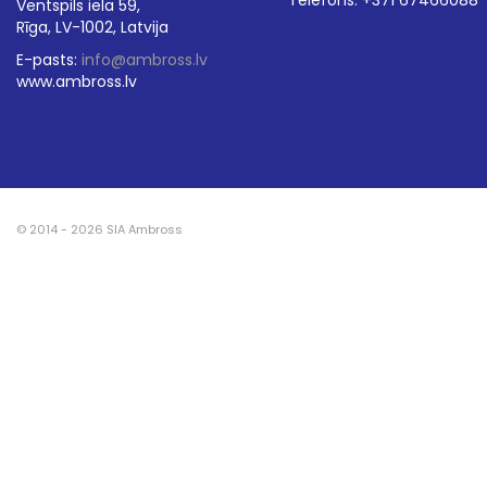
Telefons: +371 67466088
Ventspils iela 59,
Rīga, LV-1002, Latvija
E-pasts:
info@ambross.lv
www.ambross.lv
© 2014 - 2026 SIA Ambross