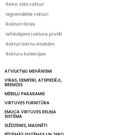
Retro stila rokturi
Iegremdētie rokturi
Rokturi-līstes
Iefrēzējami roktura profili
Rokturi bērnu istabām
Rokturu kolekcijas
ATVILKTŅU MEHĀNISMI
VIRAS, DEMFERI, ATSPIEDĒJI,
BREMZES
MĒBEĻU PAKARAMIE
VIRTUVES FURNITŪRA
EMUCA VIRTUVES RELIŅA
SISTĒMA
SLĒDZENES, MAGNĒTI
BĪDĀMĀS SISTĒMAS UN ZERO