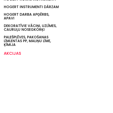
HOGERT INSTRUMENTI DĀRZAM
HOGERT DARBA APĢĒRBS,
APAVI
DEKORATĪVIE VĀCIŅI, UZLĪMES,
CAURUĻU NOSEGKORĶI
PALEŠPLĒVES, PAKOŠANAS
LĪMLENTAS PP, MALIŅU LĪME,
ĶĪMIJA
AKCIJAS