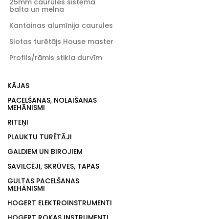
25mm caurules sistēma
balta un melna
Kantainas alumīnija caurules
Slotas turētājs House master
Profils/rāmis stikla durvīm
KĀJAS
PACELŠANAS, NOLAIŠANAS
MEHĀNISMI
RITEŅI
PLAUKTU TURĒTĀJI
GALDIEM UN BIROJIEM
SAVILCĒJI, SKRŪVES, TAPAS
GULTAS PACELŠANAS
MEHĀNISMI
HOGERT ELEKTROINSTRUMENTI
HOGERT ROKAS INSTRUMENTI