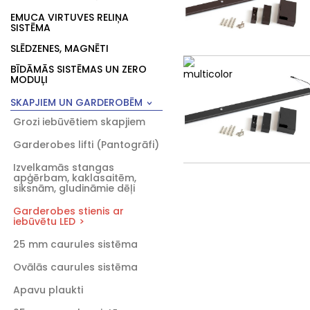
EMUCA VIRTUVES RELIŅA
SISTĒMA
SLĒDZENES, MAGNĒTI
BĪDĀMĀS SISTĒMAS UN ZERO
MODUĻI
SKAPJIEM UN GARDEROBĒM
Grozi iebūvētiem skapjiem
Garderobes lifti (Pantogrāfi)
Izvelkamās stangas
apģērbam, kaklasaitēm,
siksnām, gludināmie dēļi
Garderobes stienis ar
iebūvētu LED
25 mm caurules sistēma
Ovālās caurules sistēma
Apavu plaukti