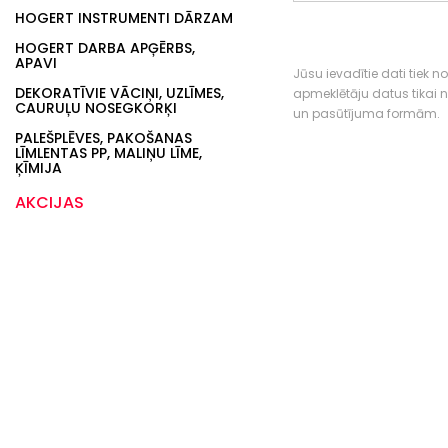
HOGERT INSTRUMENTI DĀRZAM
HOGERT DARBA APĢĒRBS,
APAVI
Jūsu ievadītie dati tiek n
DEKORATĪVIE VĀCIŅI, UZLĪMES,
apmeklētāju datus tikai
CAURUĻU NOSEGKORĶI
un pasūtījuma formām.
PALEŠPLĒVES, PAKOŠANAS
LĪMLENTAS PP, MALIŅU LĪME,
ĶĪMIJA
AKCIJAS