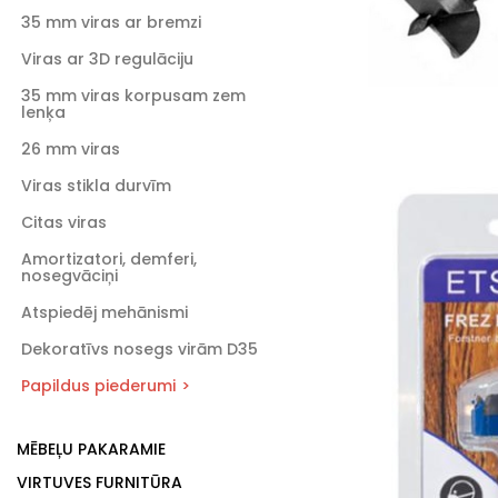
35 mm viras ar bremzi
Viras ar 3D regulāciju
35 mm viras korpusam zem
lenķa
26 mm viras
Viras stikla durvīm
Citas viras
Amortizatori, demferi,
nosegvāciņi
Atspiedēj mehānismi
Dekoratīvs nosegs virām D35
Papildus piederumi
MĒBEĻU PAKARAMIE
VIRTUVES FURNITŪRA