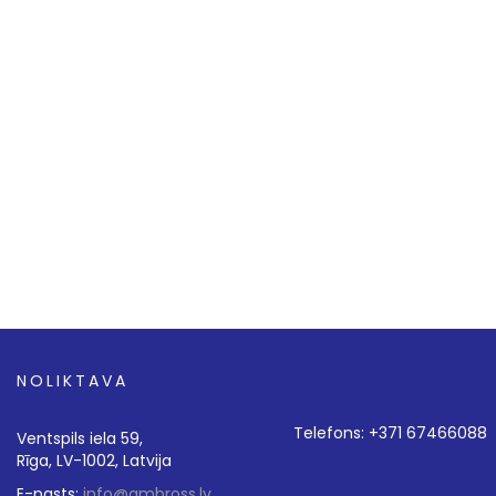
NOLIKTAVA
Telefons: +371 67466088
Ventspils iela 59,
Rīga, LV-1002, Latvija
E-pasts:
info@ambross.lv