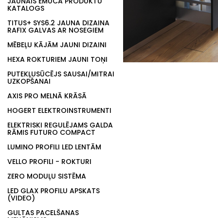
JAUNAIS EMUCA PRODUKTU
KATALOGS
TITUS+ SYS6.2 JAUNA DIZAINA
RAFIX GALVAS AR NOSEGIEM
MĒBEĻU KĀJĀM JAUNI DIZAINI
HEXA ROKTURIEM JAUNI TOŅI
PUTEKĻUSŪCĒJS SAUSAI/MITRAI
UZKOPŠANAI
AXIS PRO MELNĀ KRĀSĀ
HOGERT ELEKTROINSTRUMENTI
ELEKTRISKI REGULĒJAMS GALDA
RĀMIS FUTURO COMPACT
LUMINO PROFILI LED LENTĀM
VELLO PROFILI - ROKTURI
ZERO MODUĻU SISTĒMA
LED GLAX PROFILU APSKATS
(VIDEO)
GULTAS PACELŠANAS