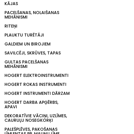
KĀJAS
PACELŠANAS, NOLAIŠANAS
MEHĀNISMI
RITEŅI
PLAUKTU TURĒTĀJI
GALDIEM UN BIROJIEM
SAVILCĒJI, SKRŪVES, TAPAS
GULTAS PACELŠANAS
MEHĀNISMI
HOGERT ELEKTROINSTRUMENTI
HOGERT ROKAS INSTRUMENTI
HOGERT INSTRUMENTI DĀRZAM
HOGERT DARBA APĢĒRBS,
APAVI
DEKORATĪVIE VĀCIŅI, UZLĪMES,
CAURUĻU NOSEGKORĶI
PALEŠPLĒVES, PAKOŠANAS
LĪMLENTAS PP, MALIŅU LĪME,