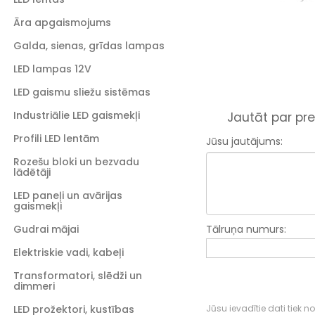
Āra apgaismojums
Galda, sienas, grīdas lampas
LED lampas 12V
LED gaismu sliežu sistēmas
Industriālie LED gaismekļi
Jautāt par pre
Profili LED lentām
Jūsu jautājums:
Rozešu bloki un bezvadu
lādētāji
LED paneļi un avārijas
gaismekļi
Gudrai mājai
Tālruņa numurs:
Elektriskie vadi, kabeļi
Transformatori, slēdži un
dimmeri
LED prožektori, kustības
Jūsu ievadītie dati tiek n