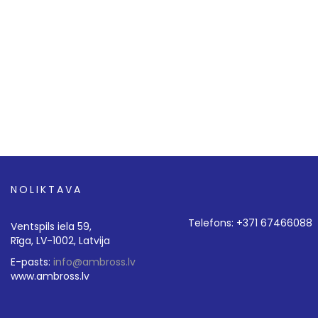
NOLIKTAVA
Telefons: +371 67466088
Ventspils iela 59,
Rīga, LV-1002, Latvija
E-pasts:
info@ambross.lv
www.ambross.lv