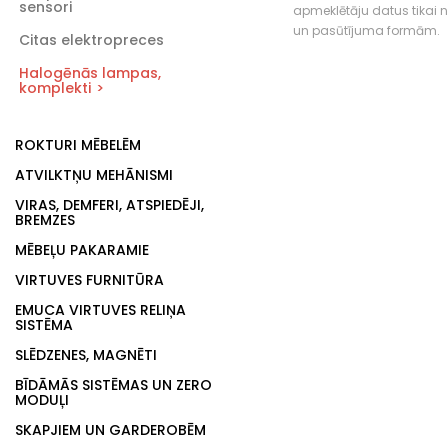
sensori
apmeklētāju datus tikai
un pasūtījuma formām.
Citas elektropreces
Halogēnās lampas,
komplekti
ROKTURI MĒBELĒM
ATVILKTŅU MEHĀNISMI
VIRAS, DEMFERI, ATSPIEDĒJI,
BREMZES
MĒBEĻU PAKARAMIE
VIRTUVES FURNITŪRA
EMUCA VIRTUVES RELIŅA
SISTĒMA
SLĒDZENES, MAGNĒTI
BĪDĀMĀS SISTĒMAS UN ZERO
MODUĻI
SKAPJIEM UN GARDEROBĒM