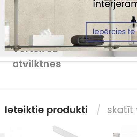
interjera
JAUNUMS!
Iepērcies te
Vertex 3D
atvilktnes
Ieteiktie produkti
skatīt