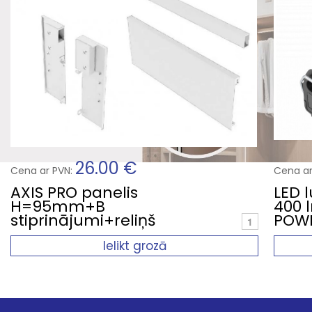
26.00 €
Cena ar PVN:
Cena ar
AXIS PRO panelis
LED l
H=95mm+B
400 
stiprinājumi+reliņš
POW
Ielikt grozā