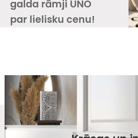
galda rāmji UNO
par lielisku cenu!
20 
20 € 