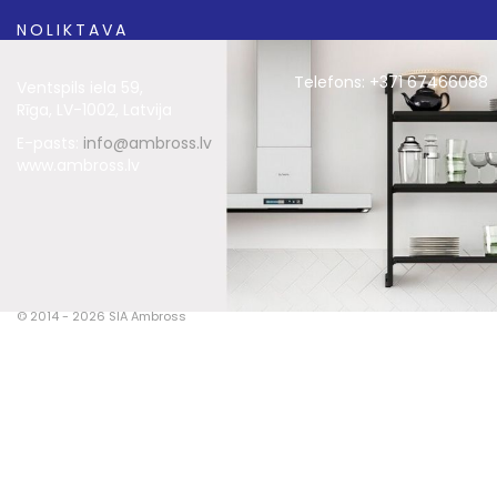
NOLIKTAVA
Telefons: +371 67466088
Ventspils iela 59,
Rīga, LV-1002, Latvija
E-pasts:
info@ambross.lv
www.ambross.lv
© 2014 - 2026 SIA Ambross