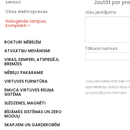
Jautāt par pre
sensori
Citas elektropreces
Jūsu jautājums:
Halogēnās lampas,
komplekti
ROKTURI MĒBELĒM
Tālruņa numurs:
ATVILKTŅU MEHĀNISMI
VIRAS, DEMFERI, ATSPIEDĒJI,
BREMZES
MĒBEĻU PAKARAMIE
VIRTUVES FURNITŪRA
Jūsu ievadītie dati tiek n
apmeklētāju datus tikai
EMUCA VIRTUVES RELIŅA
un pasūtījuma formām.
SISTĒMA
SLĒDZENES, MAGNĒTI
BĪDĀMĀS SISTĒMAS UN ZERO
MODUĻI
SKAPJIEM UN GARDEROBĒM