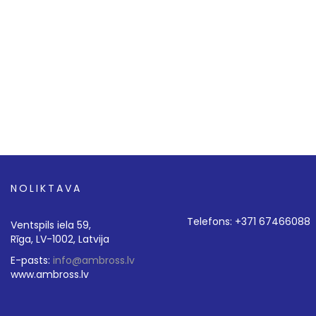
NOLIKTAVA
Telefons: +371 67466088
Ventspils iela 59,
Rīga, LV-1002, Latvija
E-pasts:
info@ambross.lv
www.ambross.lv