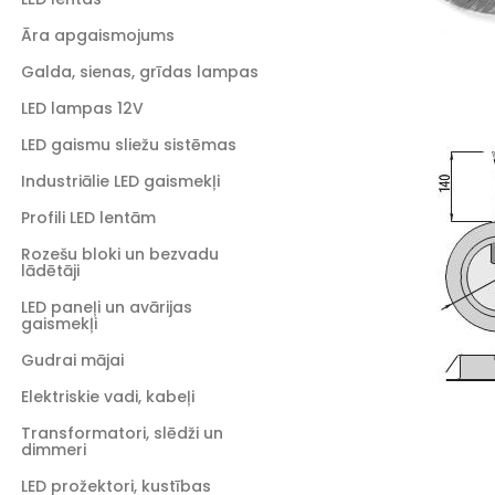
Āra apgaismojums
Galda, sienas, grīdas lampas
LED lampas 12V
LED gaismu sliežu sistēmas
Industriālie LED gaismekļi
Profili LED lentām
Rozešu bloki un bezvadu
lādētāji
LED paneļi un avārijas
gaismekļi
Gudrai mājai
Elektriskie vadi, kabeļi
Transformatori, slēdži un
dimmeri
LED prožektori, kustības