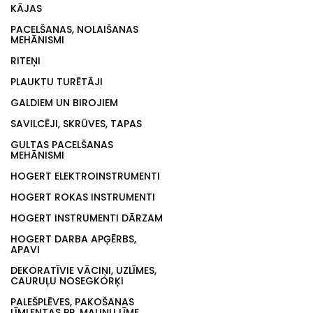
KĀJAS
PACELŠANAS, NOLAIŠANAS
MEHĀNISMI
RITEŅI
PLAUKTU TURĒTĀJI
GALDIEM UN BIROJIEM
SAVILCĒJI, SKRŪVES, TAPAS
GULTAS PACELŠANAS
MEHĀNISMI
HOGERT ELEKTROINSTRUMENTI
HOGERT ROKAS INSTRUMENTI
HOGERT INSTRUMENTI DĀRZAM
HOGERT DARBA APĢĒRBS,
APAVI
DEKORATĪVIE VĀCIŅI, UZLĪMES,
CAURUĻU NOSEGKORĶI
PALEŠPLĒVES, PAKOŠANAS
LĪMLENTAS PP, MALIŅU LĪME,