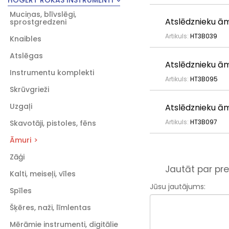
HOGERT ROKAS INSTRUMENTI
Muciņas, blīvslēgi,
Atslēdznieku ām
sprostgredzeni
Artikuls:
HT3B039
Knaibles
Atslēgas
Atslēdznieku ām
Instrumentu komplekti
Artikuls:
HT3B095
Skrūvgrieži
Uzgaļi
Atslēdznieku ām
Artikuls:
HT3B097
Skavotāji, pistoles, fēns
Āmuri
Zāģi
Jautāt par pre
Kalti, meiseļi, vīles
Jūsu jautājums:
Spīles
Šķēres, naži, līmlentas
Mērāmie instrumenti, digitālie