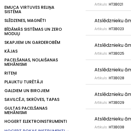
Artikuls:
HT3B021
EMUCA VIRTUVES RELIŅA
SISTĒMA
Atslēdznieku āmu
SLĒDZENES, MAGNĒTI
BĪDĀMĀS SISTĒMAS UN ZERO
Artikuls:
HT3B023
MODUĻI
SKAPJIEM UN GARDEROBĒM
Atslēdznieku āmu
KĀJAS
Artikuls:
HT3B025
PACELŠANAS, NOLAIŠANAS
MEHĀNISMI
Atslēdznieku āmu
RITEŅI
Artikuls:
HT3B028
PLAUKTU TURĒTĀJI
GALDIEM UN BIROJIEM
Atslēdznieku āmu
SAVILCĒJI, SKRŪVES, TAPAS
Artikuls:
HT3B029
GULTAS PACELŠANAS
MEHĀNISMI
Atslēdznieku āmu
HOGERT ELEKTROINSTRUMENTI
Artikuls:
HT3B038