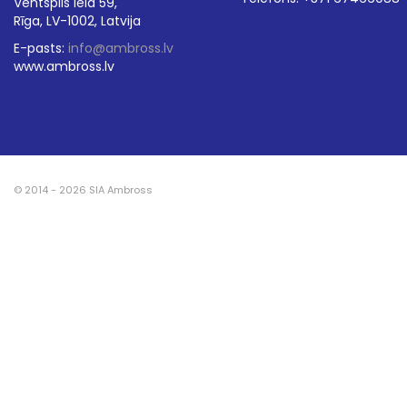
Ventspils iela 59,
Rīga, LV-1002, Latvija
E-pasts:
info@ambross.lv
www.ambross.lv
© 2014 - 2026 SIA Ambross