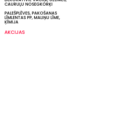
CAURUĻU NOSEGKORĶI
PALEŠPLĒVES, PAKOŠANAS
LĪMLENTAS PP, MALIŅU LĪME,
ĶĪMIJA
AKCIJAS