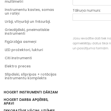
multimetri
Instrumentu kastes, somas
Tālruņa numurs:
un ratiņi
Urbji, vītņurbji un frēzurbji.
Griezējdiski, pneimatiskie
instrumenti
Jūsu ievadītie dati tiek n
Figūrzāģa asmeņi
apmeklētāju datus tikai
un pasūtījuma formām.
LED prožektori, lukturi
Citi instrumenti
Elektro preces
Slīpdiski, slīpripas + rotācijas
instrumentu komplekts
HOGERT INSTRUMENTI DĀRZAM
HOGERT DARBA APĢĒRBS,
APAVI
DEKORATĪVIE VĀCIŅI, UZLĪMES,