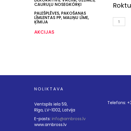
DEKORATĪVIE VĀCIŅI, UZLĪMES,
Roktu
CAURUĻU NOSEGKORĶI
PALEŠPLĒVES, PAKOŠANAS
LĪMLENTAS PP, MALIŅU LĪME,
ĶĪMIJA
AKCIJAS
NOLIKTAVA
Telefons: 
Ventspils iela 59,
Rīga, LV-1002, Latvija
E-pasts:
info@ambross.lv
www.ambross.lv