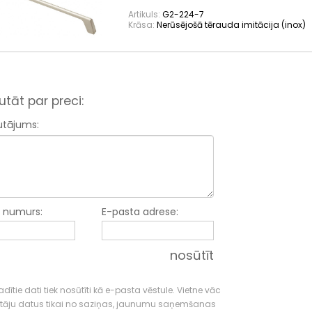
Artikuls:
G2-224-7
Krāsa:
Nerūsējošā tērauda imitācija (inox)
utāt par preci:
utājums:
a numurs:
E-pasta adrese:
nosūtīt
dītie dati tiek nosūtīti kā e-pasta vēstule. Vietne vāc
tāju datus tikai no saziņas, jaunumu saņemšanas