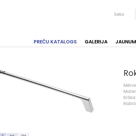
Seko
PREČU KATALOGS
GALERIJA
JAUNUM
Ro
Mērvi
Materi
Krāsa:
Ražotā