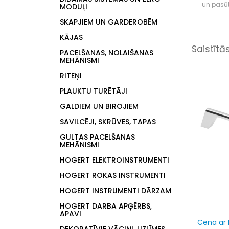
un pasū
MODUĻI
SKAPJIEM UN GARDEROBĒM
KĀJAS
Saistītā
PACELŠANAS, NOLAIŠANAS
MEHĀNISMI
RITEŅI
PLAUKTU TURĒTĀJI
GALDIEM UN BIROJIEM
SAVILCĒJI, SKRŪVES, TAPAS
GULTAS PACELŠANAS
MEHĀNISMI
HOGERT ELEKTROINSTRUMENTI
HOGERT ROKAS INSTRUMENTI
HOGERT INSTRUMENTI DĀRZAM
HOGERT DARBA APĢĒRBS,
APAVI
Cena ar