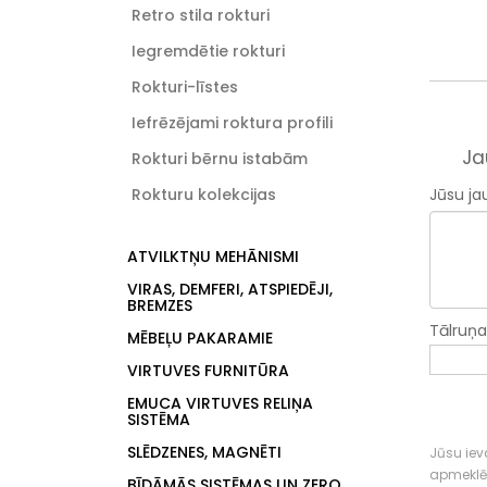
Retro stila rokturi
Iegremdētie rokturi
Rokturi-līstes
Iefrēzējami roktura profili
Ja
Rokturi bērnu istabām
Rokturu kolekcijas
Jūsu ja
ATVILKTŅU MEHĀNISMI
VIRAS, DEMFERI, ATSPIEDĒJI,
BREMZES
Tālruņ
MĒBEĻU PAKARAMIE
VIRTUVES FURNITŪRA
EMUCA VIRTUVES RELIŅA
SISTĒMA
SLĒDZENES, MAGNĒTI
Jūsu ieva
apmeklē
BĪDĀMĀS SISTĒMAS UN ZERO