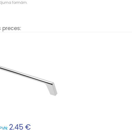
tījuma formām.
s preces:
2.45 €
 PVN: