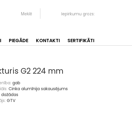
Iepirkumu grozs:
I
PIEGĀDE
KONTAKTI
SERTIFIKĀTI
kturis G2 224 mm
enība:
gab
āls:
Cinka alumīnija sakausējums
dažādas
js:
GTV