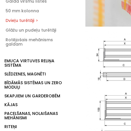
Galda virsmu līstes
50 mm kolonna
Dvieļu turētāji
Glāžu un pudeļu turētāji
Rotējošais mehānisms
galdam
EMUCA VIRTUVES RELIŅA
SISTĒMA
SLĒDZENES, MAGNĒTI
BĪDĀMĀS SISTĒMAS UN ZERO
MODUĻI
SKAPJIEM UN GARDEROBĒM
KĀJAS
PACELŠANAS, NOLAIŠANAS
MEHĀNISMI
RITEŅI