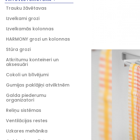
Trauku žāvētavas
Izvelkami grozi
Izvelkamās kolonnas
HARMONY grozi un kolonnas
Stūra grozi
Atkritumu konteineri un
aksesuāri
Cokoli un blīvējumi
Gumijas paklājiņi atvilktnēm
Galda piederumu
organizatori
Reliņu sistēmas
Ventilācijas restes
Uzkares mehānika