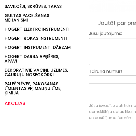
SAVILCĒJI, SKRŪVES, TAPAS
GULTAS PACELŠANAS
MEHĀNISMI
Jautāt par pre
HOGERT ELEKTROINSTRUMENTI
Jūsu jautājums:
HOGERT ROKAS INSTRUMENTI
HOGERT INSTRUMENTI DĀRZAM
HOGERT DARBA APĢĒRBS,
APAVI
DEKORATĪVIE VĀCIŅI, UZLĪMES,
Tālruņa numurs:
CAURUĻU NOSEGKORĶI
PALEŠPLĒVES, PAKOŠANAS
LĪMLENTAS PP, MALIŅU LĪME,
ĶĪMIJA
AKCIJAS
Jūsu ievadītie dati tiek n
apmeklētāju datus tikai
un pasūtījuma formām.