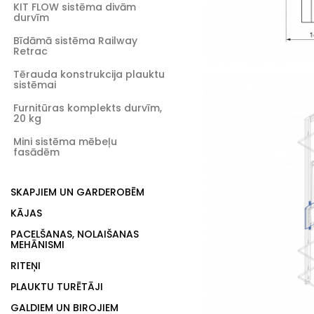
KIT FLOW sistēma divām
durvīm
Bīdāmā sistēma Railway
Retrac
Tērauda konstrukcija plauktu
sistēmai
Furnitūras komplekts durvīm,
20 kg
Mini sistēma mēbeļu
fasādēm
SKAPJIEM UN GARDEROBĒM
KĀJAS
PACELŠANAS, NOLAIŠANAS
MEHĀNISMI
RITEŅI
PLAUKTU TURĒTĀJI
GALDIEM UN BIROJIEM