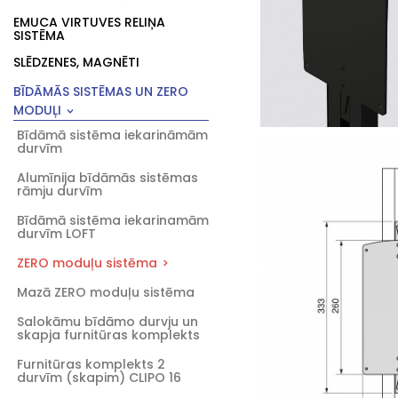
EMUCA VIRTUVES RELIŅA
SISTĒMA
SLĒDZENES, MAGNĒTI
BĪDĀMĀS SISTĒMAS UN ZERO
MODUĻI
Bīdāmā sistēma iekarināmām
durvīm
Alumīnija bīdāmās sistēmas
rāmju durvīm
Bīdāmā sistēma iekarinamām
durvīm LOFT
ZERO moduļu sistēma
Mazā ZERO moduļu sistēma
Salokāmu bīdāmo durvju un
skapja furnitūras komplekts
Furnitūras komplekts 2
durvīm (skapim) CLIPO 16