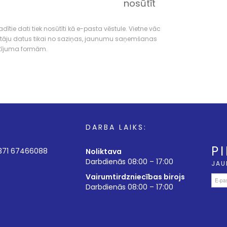
nosūtīt
dītie dati tiek nosūtīti kā e-pasta vēstule. Vietne vāc
tāju datus tikai no saziņas, jaunumu saņemšanas
tījuma formām.
DARBA LAIKS:
P
+371 67466088
Noliktava
Darbdienās 08:00 – 17:00
JAU
Vairumtirdzniecības birojs
Darbdienās 08:00 – 17:00