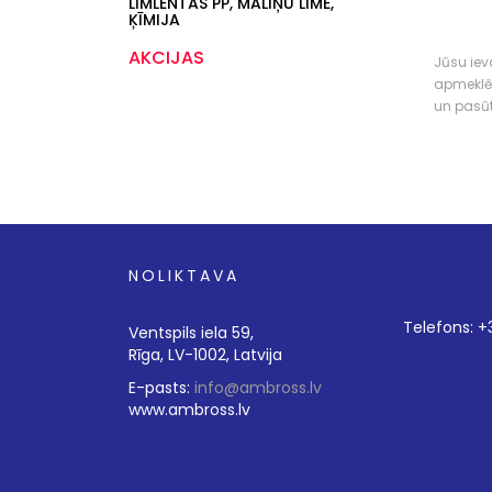
LĪMLENTAS PP, MALIŅU LĪME,
ĶĪMIJA
AKCIJAS
Jūsu ieva
apmeklē
un pasū
NOLIKTAVA
Telefons: 
Ventspils iela 59,
Rīga, LV-1002, Latvija
E-pasts:
info@ambross.lv
www.ambross.lv