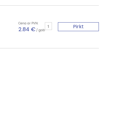
Cena ar PVN:
Pirkt
2.84 €
/ gab