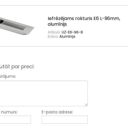
Iefrēzējams rokturis E6 L-96mm,
alumīnijs
Artikuls:
UZ-E6-96-8
Krāsa:
Alumīnijs
utāt par preci:
utājums:
a numurs:
E-pasta adrese: