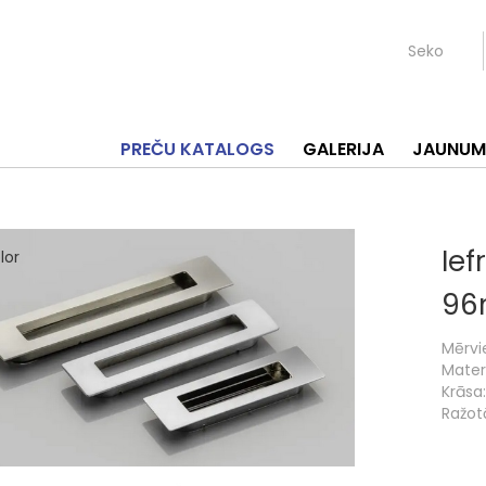
Seko
PREČU KATALOGS
GALERIJA
JAUNUM
Ief
9
Mērvi
Materi
Krāsa:
Ražotā