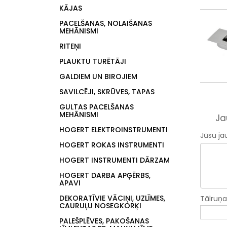
KĀJAS
PACELŠANAS, NOLAIŠANAS
MEHĀNISMI
RITEŅI
PLAUKTU TURĒTĀJI
GALDIEM UN BIROJIEM
SAVILCĒJI, SKRŪVES, TAPAS
GULTAS PACELŠANAS
MEHĀNISMI
Ja
HOGERT ELEKTROINSTRUMENTI
Jūsu ja
HOGERT ROKAS INSTRUMENTI
HOGERT INSTRUMENTI DĀRZAM
HOGERT DARBA APĢĒRBS,
APAVI
DEKORATĪVIE VĀCIŅI, UZLĪMES,
Tālruņ
CAURUĻU NOSEGKORĶI
PALEŠPLĒVES, PAKOŠANAS