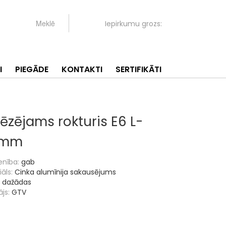
Iepirkumu grozs:
I
PIEGĀDE
KONTAKTI
SERTIFIKĀTI
rēzējams rokturis E6 L-
6mm
enība:
gab
āls:
Cinka alumīnija sakausējums
dažādas
js:
GTV