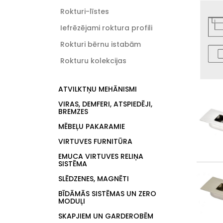
Rokturi-līstes
Iefrēzējami roktura profili
Rokturi bērnu istabām
Rokturu kolekcijas
ATVILKTŅU MEHĀNISMI
VIRAS, DEMFERI, ATSPIEDĒJI,
BREMZES
MĒBEĻU PAKARAMIE
VIRTUVES FURNITŪRA
EMUCA VIRTUVES RELIŅA
SISTĒMA
SLĒDZENES, MAGNĒTI
BĪDĀMĀS SISTĒMAS UN ZERO
MODUĻI
SKAPJIEM UN GARDEROBĒM