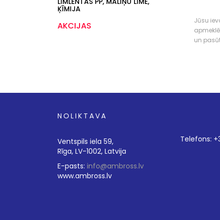
LĪMLENTAS PP, MALIŅU LĪME,
ĶĪMIJA
Jūsu ieva
AKCIJAS
apmeklē
un pasū
NOLIKTAVA
Telefons: 
Ventspils iela 59,
Rīga, LV-1002, Latvija
E-pasts:
info@ambross.lv
www.ambross.lv