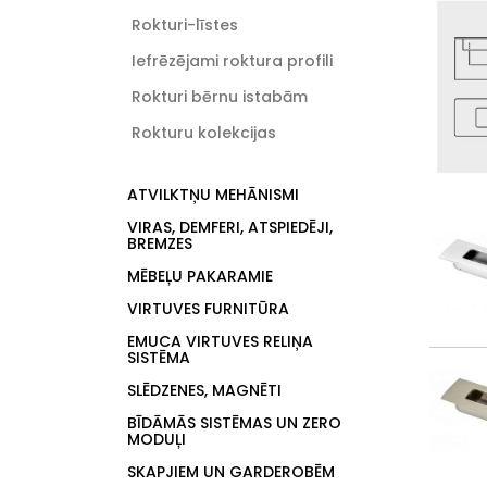
Rokturi-līstes
Iefrēzējami roktura profili
Rokturi bērnu istabām
Rokturu kolekcijas
ATVILKTŅU MEHĀNISMI
VIRAS, DEMFERI, ATSPIEDĒJI,
BREMZES
MĒBEĻU PAKARAMIE
VIRTUVES FURNITŪRA
EMUCA VIRTUVES RELIŅA
SISTĒMA
SLĒDZENES, MAGNĒTI
BĪDĀMĀS SISTĒMAS UN ZERO
MODUĻI
SKAPJIEM UN GARDEROBĒM