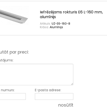
Iefrēzējams rokturis E6 L-160 mm,
alumīnijs
Artikuls:
UZ-E6-160-8
Krāsa:
Alumīnijs
utāt par preci:
utājums:
a numurs:
E-pasta adrese:
nosūtīt