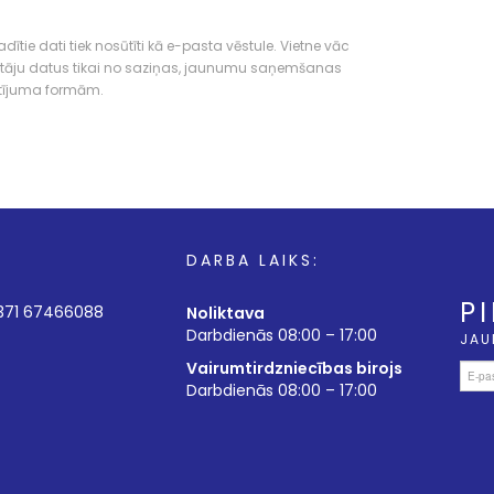
dītie dati tiek nosūtīti kā e-pasta vēstule. Vietne vāc
tāju datus tikai no saziņas, jaunumu saņemšanas
tījuma formām.
DARBA LAIKS:
P
+371 67466088
Noliktava
Darbdienās 08:00 – 17:00
JAU
Vairumtirdzniecības birojs
Darbdienās 08:00 – 17:00