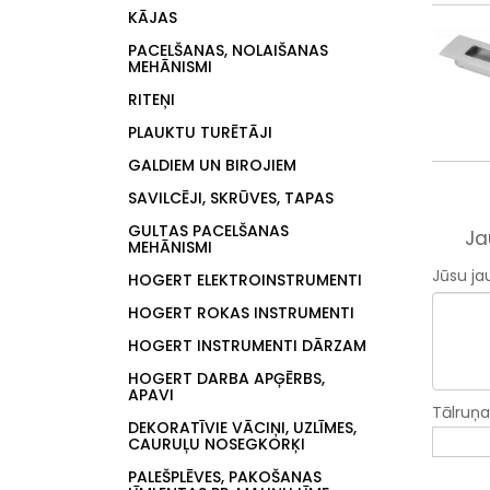
KĀJAS
PACELŠANAS, NOLAIŠANAS
MEHĀNISMI
RITEŅI
PLAUKTU TURĒTĀJI
GALDIEM UN BIROJIEM
SAVILCĒJI, SKRŪVES, TAPAS
GULTAS PACELŠANAS
Ja
MEHĀNISMI
Jūsu ja
HOGERT ELEKTROINSTRUMENTI
HOGERT ROKAS INSTRUMENTI
HOGERT INSTRUMENTI DĀRZAM
HOGERT DARBA APĢĒRBS,
APAVI
Tālruņ
DEKORATĪVIE VĀCIŅI, UZLĪMES,
CAURUĻU NOSEGKORĶI
PALEŠPLĒVES, PAKOŠANAS