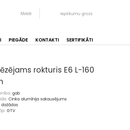
Iepirkumu grozs:
I
PIEGĀDE
KONTAKTI
SERTIFIKĀTI
rēzējams rokturis E6 L-160
m
enība:
gab
āls:
Cinka alumīnija sakausējums
dažādas
js:
GTV