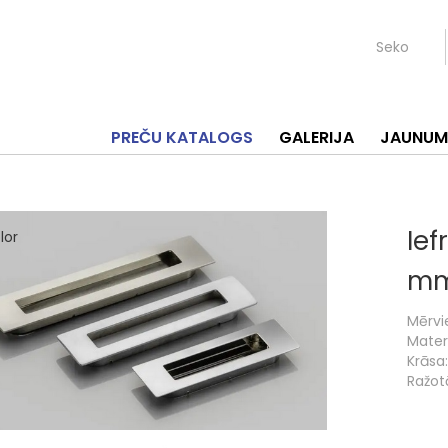
Seko
PREČU KATALOGS
GALERIJA
JAUNUM
Ief
m
Mērvi
Materi
Krāsa:
Ražotā