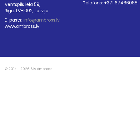
Telefons: +371 67466088
Ventspils iela 59,
Rīga, LV-1002, Latvija
E-pasts:
info@ambross.lv
www.ambross.lv
© 2014 - 2026 SIA Ambross