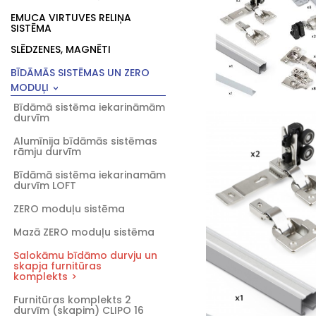
EMUCA VIRTUVES RELIŅA
SISTĒMA
SLĒDZENES, MAGNĒTI
BĪDĀMĀS SISTĒMAS UN ZERO
MODUĻI
Bīdāmā sistēma iekarināmām
durvīm
Alumīnija bīdāmās sistēmas
rāmju durvīm
Bīdāmā sistēma iekarinamām
durvīm LOFT
ZERO moduļu sistēma
Mazā ZERO moduļu sistēma
Salokāmu bīdāmo durvju un
skapja furnitūras
komplekts
Furnitūras komplekts 2
durvīm (skapim) CLIPO 16