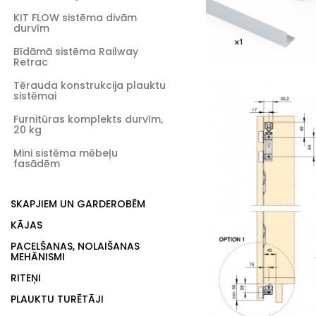
KIT FLOW sistēma divām
durvīm
Bīdāmā sistēma Railway
Retrac
Tērauda konstrukcija plauktu
sistēmai
Furnitūras komplekts durvīm,
20 kg
Mini sistēma mēbeļu
fasādēm
SKAPJIEM UN GARDEROBĒM
KĀJAS
PACELŠANAS, NOLAIŠANAS
MEHĀNISMI
RITEŅI
PLAUKTU TURĒTĀJI