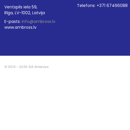
Telefons: +371 67466088
Ventspils iela 59,
Rīga, LV-1002, Latvija
E-pasts:
info@ambross.lv
www.ambross.lv
© 2014 - 2026 SIA Ambross