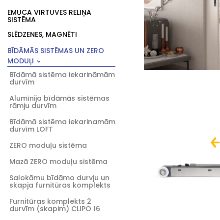
EMUCA VIRTUVES RELIŅA
SISTĒMA
SLĒDZENES, MAGNĒTI
BĪDĀMĀS SISTĒMAS UN ZERO
MODUĻI
Bīdāmā sistēma iekarināmām
durvīm
Alumīnija bīdāmās sistēmas
rāmju durvīm
Bīdāmā sistēma iekarinamām
durvīm LOFT
ZERO moduļu sistēma
Mazā ZERO moduļu sistēma
Salokāmu bīdāmo durvju un
skapja furnitūras komplekts
Furnitūras komplekts 2
durvīm (skapim) CLIPO 16