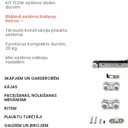
KIT FLOW sistēma divām
durvīm
Bīdāmā sistēma Railway
Retrac
Tērauda konstrukcija plauktu
sistēmai
Furnitūras komplekts durvīm,
20 kg
Mini sistēma mēbeļu
fasādēm
SKAPJIEM UN GARDEROBĒM
KĀJAS
PACELŠANAS, NOLAIŠANAS
MEHĀNISMI
RITEŅI
PLAUKTU TURĒTĀJI
GALDIEM UN BIROJIEM